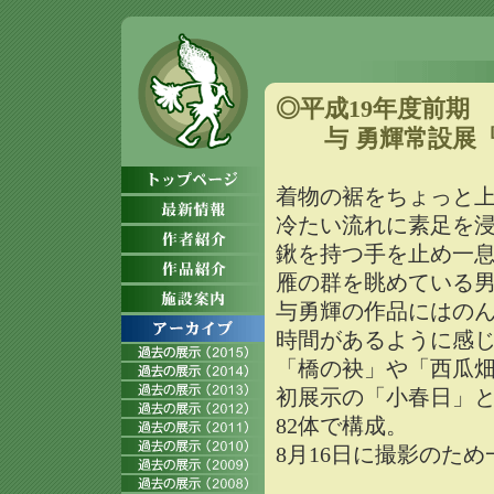
◎平成19年度前期 20
与 勇輝常設展
着物の裾をちょっと
冷たい流れに素足を
鍬を持つ手を止め一
雁の群を眺めている
与勇輝の作品にはの
時間があるように感
「橋の袂」や「西瓜
初展示の「小春日」
82体で構成。
8月16日に撮影のた