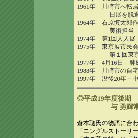
1961年 川崎市へ
日展を脱
1964年 石原慎太
美術担当 この
1974年 第1回人人
1975年 東京展市
第１回東京展（
1977年 4月16日 
1988年 川崎市の
1997年 没後20年
◎平成19年度後期 20
与 勇輝常
倉本聰氏の物語に合
「ニングルストーリ