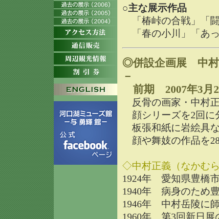
○主な展示作品
「椿峠の合戦」「闘
「春の小川」「あっ
◎併設企画展 中村
－
前期 2007年3月2
反骨の画家・中村正
顔シリーズを2回に
板張和紙に岩絵具な
顔や舞妓の作品を2
◇中村正義（なかむ
1924年 愛知県豊橋
1940年 病身のた
1946年 中村岳陵に
1960年 第3回新