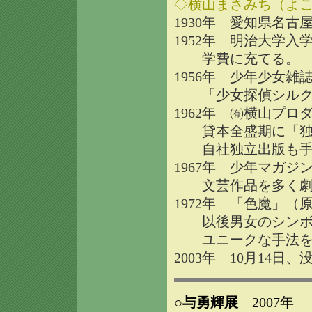
◇横山まさみち（よ
1930年 愛知県名
1952年 明治大学入
学費に充てる。 「
1956年 少年少女
「少女探偵シルクち
1962年 ㈲横山プロ
貸本全盛期に「独眼
自社独立出版も手
1967年 少年マガ
文芸作品を多く劇
1972年 「色魔」
以後男女のシンボル
ユニークな手法を用
2003年 10月14日、
○与勇輝展
2007年