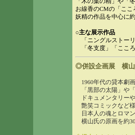
「木の葉の精」や「
お線香のCMの「ここ
妖精の作品を中心に約
○主な展示作品
「ニングルストーリ
「冬支度」「こころ
◎併設企画展 横
1960年代の貸本劇
「黒部の太陽」や「
ドキュメンタリーや歴
艶笑コミックなど様
日本人の魂とロマン
横山氏の原画を約3