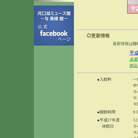
◎更新情報
最新情報
は随
平
未展
併設
●入館料
一
中
※
※
※
●開館時間
9
●平成27年度
1
休館日
※
※