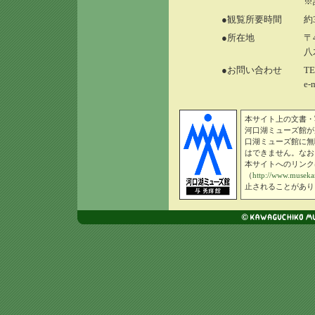
※
●観覧所要時間
約
●所在地
〒
八
●お問い合わせ
TE
e-
本サイト上の文書・
河口湖ミューズ館が
口湖ミューズ館に無
はできません。なお
本サイトへのリンク
（
http://www.museka
止されることがあり