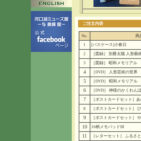
ご注文内容
No.
商
1
[パスケース]小春日
2
［図録］ 別冊太陽 人形藝
3
［図録］ 昭和メモリアル
4
［DVD］ 人形芸術の世界
5
［DVD］ 昭和メモリアル
6
［DVD］ 神様のかくれん
7
［ポストカードセット］あ
8
［ポストカードセット
9
［ポストカードセット］ 
10
16柄メモパッドIII
11
［レターセット］ ふるさ