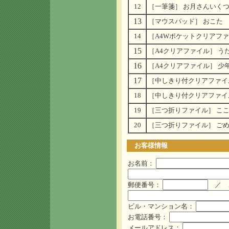
12
［一筆箋］ お月さんいく
13
［マウスパッド］ おこた
14
［A4Wポケットクリアファ
15
［A4クリアファイル］ う
16
［A4クリアファイル］ 少
17
［中しきり付クリアファイ
18
［中しきり付クリアファイ
19
［三つ折りファイル］ こ
20
［三つ折りファイル］ ご
お客様情報
お名前：
郵便番号：
／ 
ビル・マンション名：
お電話番号：
メールアドレス：